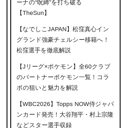
ーナの“呪縛”を打ち破る
【TheSun】
【なでしこJAPAN】松窪真心イン
グランド強豪チェルシー移籍へ！
松窪選手を徹底解説
【Jリーグ×ポケモン】全60クラブ
のパートナーポケモン一覧！コラ
ボの狙いと魅力を解説
【WBC2026】Topps NOW侍ジャパ
ンカード発売！大谷翔平・村上宗隆
などスター選手収録