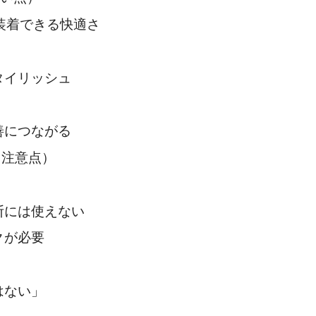
間装着できる快適さ
タイリッシュ
善につながる
（注意点）
断には使えない
クが必要
はない」