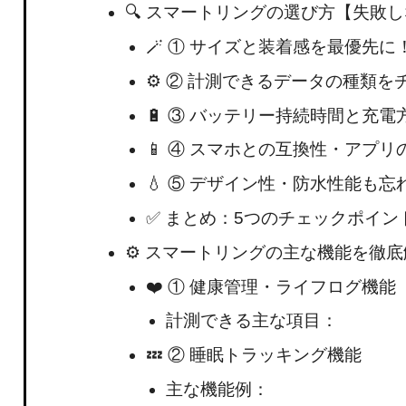
🔍 スマートリングの選び方【失敗
🪄 ① サイズと装着感を最優先に
⚙️ ② 計測できるデータの種類を
🔋 ③ バッテリー持続時間と充電
📱 ④ スマホとの互換性・アプ
💧 ⑤ デザイン性・防水性能も忘
✅ まとめ：5つのチェックポイン
⚙️ スマートリングの主な機能を徹
❤️ ① 健康管理・ライフログ機能
計測できる主な項目：
💤 ② 睡眠トラッキング機能
主な機能例：