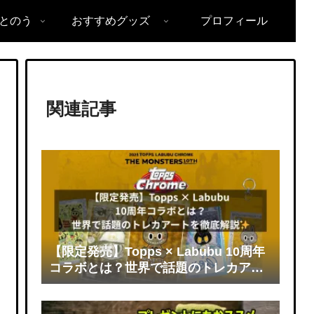
とのう
おすすめグッズ
プロフィール
関連記事
【限定発売】Topps × Labubu 10周年
コラボとは？世界で話題のトレカアー
トを徹底解説✨