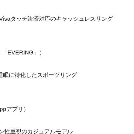
グ）｜Visaタッチ決済対応のキャッシュレスリング
プリ「EVERING」）
ng｜運動・睡眠に特化したスポーツリング
（Zeppアプリ）
｜デザイン性重視のカジュアルモデル