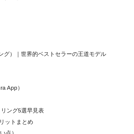
3（オーラリング）｜世界的ベストセラーの王道モデル
ura App）
トリング5選早見表
メリットまとめ
良い点）