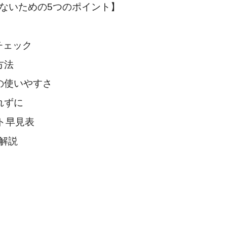
しないための5つのポイント】
！
チェック
方法
リの使いやすさ
れずに
ト早見表
底解説