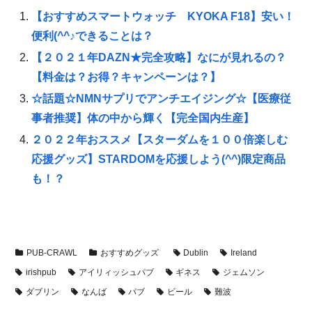
【おすすめスマートウォッチ KYOKA F18】安い！
便利(^^♪できることは？
【２０２１年DAZN★完全攻略】なにが見れるの？
【料金は？お得？キャンペーンは？】
☆話題☆NMNサプリでアンチエイジング☆【医療従
事者推奨】体の中から輝く【完全国内生産】
２０２２年おススメ【スターダムを１００倍楽しむ
応援グッズ】STARDOMを応援しよう(^^)限定商品
も！？
PUB‐CRAWL
おすすめグッズ
Dublin
Ireland
irishpub
アイリィッシュパブ
ギネス
ジェムソン
ダブリン
なんば
パブ
ビール
難波