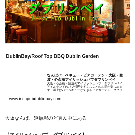
DublinBay/Roof Top BBQ Dublin Garden
なんばバーベキュー・ビアガーデン・大阪・難
波・心斎橋アイリッシュパブダブリンベイ
大阪・心斎橋・難波のアイリッシュパブ、ダブリンベイ。
アイルランドのパブ料理やギネスなどのお酒が楽しめま
す。屋上はバーベキューができるビアガーデン、ダブリン
ガーデン道頓堀なんばのど真ん中で手ぶらでバーベキュー
が楽しめます。
www.irishpubdublinbay.com
大阪なんば、道頓堀のど真ん中にある
【
アイリッシュパブ ダブリンベイ
】