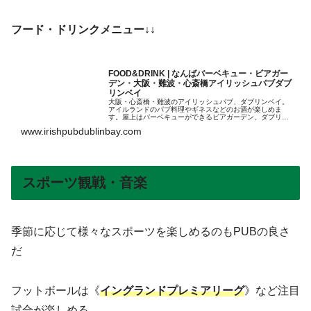
フード・ドリンクメニュー↓↓
FOOD&DRINK | なんばバーベキュー・ビアガー
デン・大阪・難波・心斎橋アイリッシュパブダブ
リンベイ
大阪・心斎橋・難波のアイリッシュパブ、ダブリンベイ。
アイルランドのパブ料理やギネスなどのお酒が楽しめま
す。屋上はバーベキューができるビアガーデン、ダブリン
ガーデン道頓堀なんばのど真ん中で手ぶらでバーベキュー
www.irishpubdublinbay.com
が楽しめます。
スポーツ観戦・音楽
季節に応じて様々なスポーツを楽しめるのもPUBの良さ
だ
フットボールは《
イングランドプレミアリーグ
》など注目
試合が楽しめる