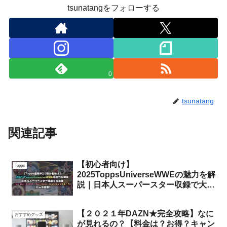
tsunatangをフォローする
0
tsunatang
関連記事
【初心者向け】
Topps
2025ToppsUniverseWWEの魅力を解
説｜日本人スーパースター収録で大注
目【Iyo Sky・ASUKA・カイリ・セ
イン・Giuliaも入ってる！？】
【２０２１年DAZN★完全攻略】なに
おすすめグッズ
が見れるの？【料金は？お得？キャン