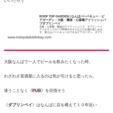
いいだろう
ROOF TOP GARDEN | なんばバーベキュー・ビ
アガーデン・大阪・難波・心斎橋アイリッシュパ
ブダブリンベイ
大阪・心斎橋・難波のアイリッシュパブ、ダブリンベイ。
アイルランドのパブ料理やギネスなどのお酒が楽しめま
す。屋上はバーベキューができるビアガーデン、ダブリン
ガーデン道頓堀なんばのど真ん中で手ぶらでバーベキュー
www.irishpubdublinbay.com
が楽しめます。
大阪なんばで一人でビールを飲みたくなった時、
わざわざ居酒屋に入るのは気が引けると思ったら、
迷うことなく《
PUB
》を目指そう
《
ダブリンベイ
》はなんばに店を構えて１０年近い