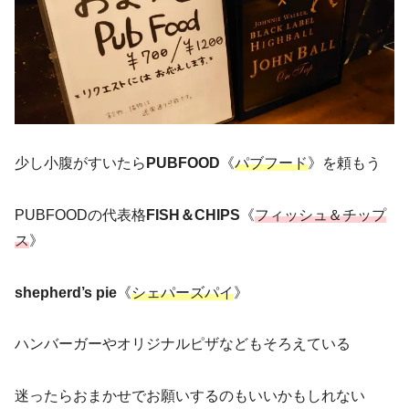
少し小腹がすいたら
PUBFOOD
《
パブフード
》を頼もう
PUBFOODの代表格
FISH＆CHIPS
《
フィッシュ＆チップ
ス
》
shepherd’s pie
《
シェパーズパイ
》
ハンバーガーやオリジナルピザなどもそろえている
迷ったらおまかせでお願いするのもいいかもしれない