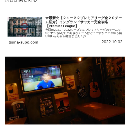
☆最新☆【２１ー２２プレミアリーグ全２０チー
ム紹介】イングランドサッカー完全攻略
【Premier League】
今回は2021－2022シーズンのプレミアリーグ20チームを
紹介(*'▽')あなたの好きなチームはどこですか？？今年も熱
い戦いから目が離せません☆彡
2022.10.02
tsuna-supo.com