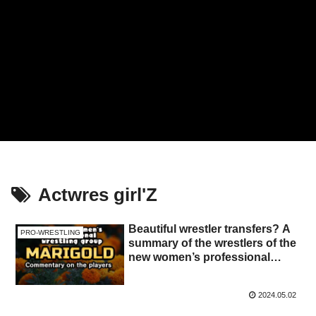
Actwres girl'Z
Beautiful wrestler transfers? A
PRO-WRESTLING
summary of the wrestlers of the
new women’s professional
wrestling group MARIGOLD
[Marigold] is launched ☆ Will
2024.05.02
the balance of power change?