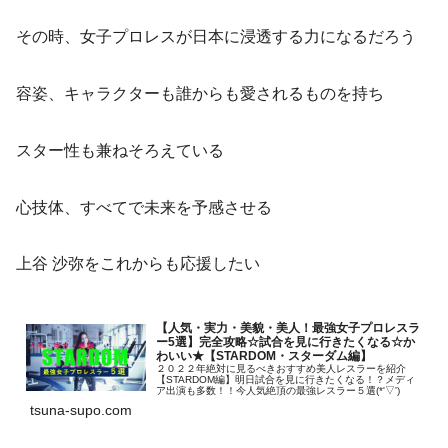
その時、女子プロレスが日本に浸透する力になるだろう
容姿、キャラクターも誰からも愛されるものを持ち
スター性も兼ねそろえている
心技体、すべてで未来を予感させる
上谷 沙弥をこれからも応援したい
【人気・実力・美貌・美人！最強女子プロレスラ
ー5選】完全攻略☆試合を見に行きたくなる☆か
わいい★【STARDOM・スターダム編】
２０２２年絶対に見るべきおすすめ美人レスラーを紹介
【STARDOM編】明日試合を見に行きたくなる！？メディ
ア出演も多数！！今人気絶頂の最強レスラー５選(*'▽')
tsuna-supo.com