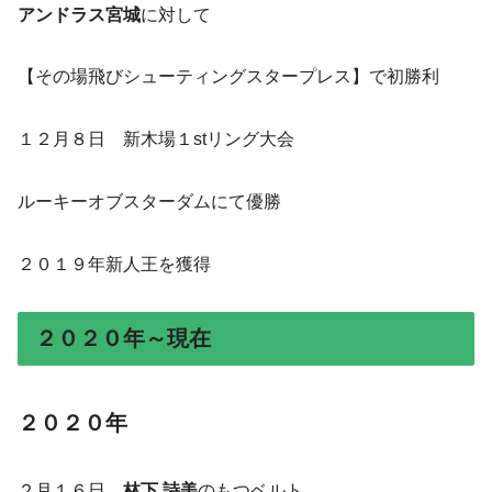
アンドラス宮城
に対して
【その場飛びシューティングスタープレス】で初勝利
１２月８日 新木場１stリング大会
ルーキーオブスターダムにて優勝
２０１９年新人王を獲得
２０２０年～現在
２０２０年
２月１６日
林下 詩美
のもつベルト