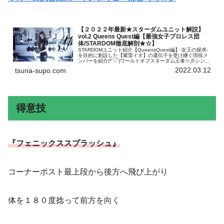
【２０２２年最新★スターダムユニット解説】
vol.2 Queens Quest編【最強女子プロレス団
体/STARDOM徹底解剖★☆】
STARDOMユニット紹介【QueensQuest編】‐女王の探求‐
を目的に創設した【紫雷イオ】の遺伝子を受け継ぐ現役メ
ンバーを紹介(*'▽')ワールドオブスターダム王者☆彡シンデ
レラトーナメント覇者☆彡スターダム内最強のメンバーが
2022.03.12
tsuna-supo.com
勢ぞろい★
得意技
『フェニックススプラッシュ』
コーナーポスト最上段から後方へ飛び上がり
体を１８０度捻って前方を向く