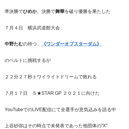
準決勝で
ひめか
、決勝で
舞華
を破り優勝を果たした
７月４日 横浜武道館大会
中野たむ
の持つ、
《ワンダーオブスターダム》
のベルトに挑戦するが
２２分２７秒トワイライトドリームで敗れる
７月１７日 ５★STAR GP ２０２１に向けた
YouTubeでのLIVE配信にて全選手が意気込みを語る中
上谷紗弥はその時点で未発表であった他団体の”X”