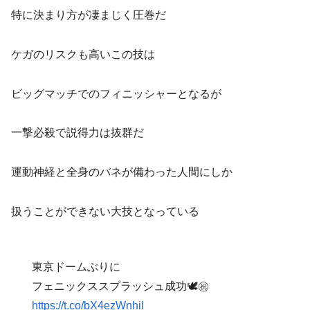
特に決まり方が凄まじく圧巻だ
ケガのリスクも高いこの技は
ビッグマッチでのフィニッシャーとなるが
一撃必殺で説得力は抜群だ
運動神経と全身のバネが備わった人間にしか
扱うことができない大技となっている
東京ドームぶりに
フェニックススプラッシュ成功🕊㊗️
https://t.co/bX4ezWnhil