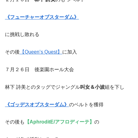
《フューチャーオブスターダム》
に挑戦し敗れる
その後
【Queen’s Quest】
に加入
７月２６日 後楽園ホール大会
林下 詩美とのタッグでジャングル
叫女＆小波
組を下し
《ゴッデスオブスターダム》
のベルトを獲得
その後も
【AphroditE/アフロディーテ】
の