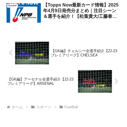
【Topps Now最新カード情報】2025
BaseBall
年4月9日発売分まとめ｜注目シーン
＆選手を紹介！【松葉貴大/工藤泰成/
吉田賢吾/岩嵜翔】
【GK編】チェルシー全選手紹介【22-23
プレミアリーグ】CHELSEA
【GK編】アーセナル全選手紹介【22-23
プレミアリーグ】ARSENAL
ホーム
スポーツ
FootBall