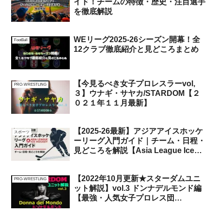
イド！チームの特徴・歴史・注目選手
を徹底解説
WEリーグ2025-26シーズン開幕！全
FootBall
12クラブ徹底紹介と見どころまとめ
【今見るべき女子プロレスラーvol,
PRO-WRESTLING
３】ウナギ・サヤカ/STARDOM【２
０２１年１１月最新】
【2025-26最新】アジアアイスホッケ
スポーツ
ーリーグ入門ガイド｜チーム・日程・
見どころを解説【Asia League Ice
Hockey】
【2022年10月更新★スターダムユニ
PRO-WRESTLING
ット解説】vol.3 ドンナデルモンド編
【最強・人気女子プロレス団
体/STARDOM徹底解剖★☆】