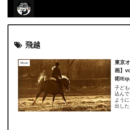
飛越
東京
Movie
画】v
術/Equ
子ども
込んで
ように
出した
る競技選