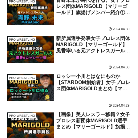
青野未来が時代を作る。女子プロ
PRO-WRESTLING
レス団体MARIGOLD【マリーゴ
ールド】旗揚げメンバー紹介①美
人レスラー
2024.04.30
新所属選手発表女子プロレス団体
PRO-WRESTLING
MARIGOLD【マリーゴールド】
風香率いる元アクトレスガールズ
の6人！
2024.04.30
ロッシー小川とはなにものか
PRO-WRESTLING
【STARDOM創始者】女子プロレ
ス団体MARIGOLDまとめ【マリ
ーゴールド】
2024.04.29
【画像】美人レスラー移籍？女子
PRO-WRESTLING
プロレス新団体MARIGOLD選手
まとめ【マリーゴールド】旗揚げ
☆勢力図が変わる？