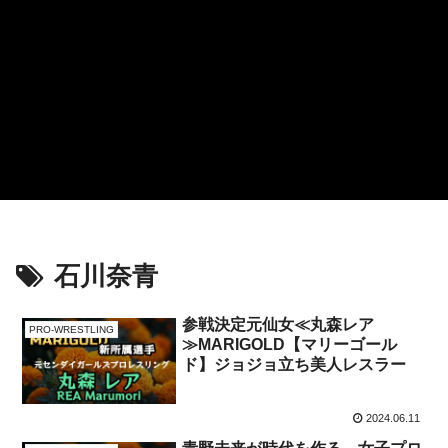
石川奈青
参戦決定元仙女≪丸森レア
PRO-WRESTLING
≫MARIGOLD【マリーゴール
ド】ジョジョ立ち美人レスラー
2024.06.11