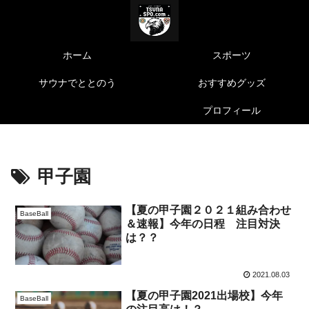
ホーム
スポーツ
サウナでととのう
おすすめグッズ
プロフィール
甲子園
【夏の甲子園２０２１組み合わせ
BaseBall
＆速報】今年の日程 注目対決
は？？
2021.08.03
【夏の甲子園2021出場校】今年
BaseBall