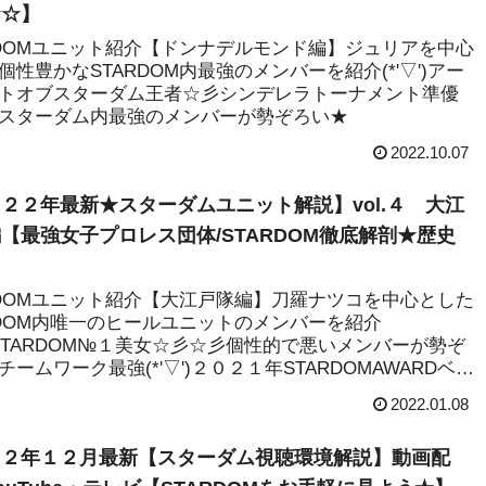
★☆】
RDOMユニット紹介【ドンナデルモンド編】ジュリアを中心
個性豊かなSTARDOM内最強のメンバーを紹介(*'▽')アー
トオブスターダム王者☆彡シンデレラトーナメント準優
スターダム内最強のメンバーが勢ぞろい★
2022.10.07
２２年最新★スターダムユニット解説】vol.４ 大江
【最強女子プロレス団体/STARDOM徹底解剖★歴史
RDOMユニット紹介【大江戸隊編】刀羅ナツコを中心とした
RDOM内唯一のヒールユニットのメンバーを紹介
▽')STARDOM№１美女☆彡☆彡個性的で悪いメンバーが勢ぞ
チームワーク最強(*'▽')２０２１年STARDOMAWARDベス
ット賞☆彡
2022.01.08
２２年１２月最新【スターダム視聴環境解説】動画配