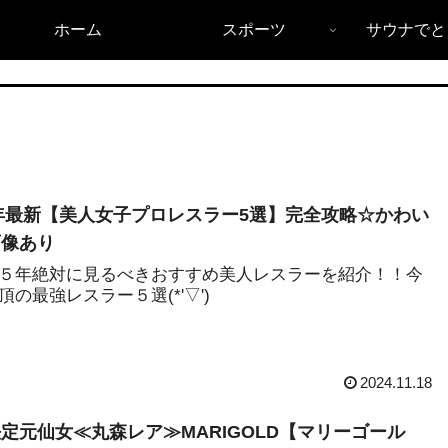
ホーム
スポーツ
サウナでと
5年最新【美人女子プロレスラー5選】完全攻略☆かわい
画像あり
５年絶対に見るべきおすすめ美人レスラーを紹介！！今
頂の最強レスラー５選(*'▽')
2024.11.18
定元仙女≪丸森レア≫MARIGOLD【マリーゴール