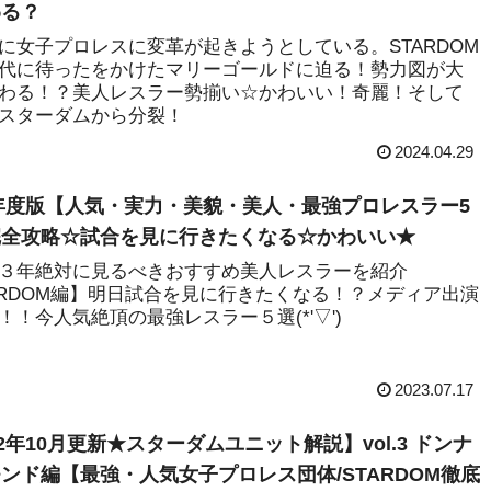
わる？
に女子プロレスに変革が起きようとしている。STARDOM
代に待ったをかけたマリーゴールドに迫る！勢力図が大
わる！？美人レスラー勢揃い☆かわいい！奇麗！そして
スターダムから分裂！
2024.04.29
3年度版【人気・実力・美貌・美人・最強プロレスラー5
完全攻略☆試合を見に行きたくなる☆かわいい★
３年絶対に見るべきおすすめ美人レスラーを紹介
ARDOM編】明日試合を見に行きたくなる！？メディア出演
！！今人気絶頂の最強レスラー５選(*'▽')
2023.07.17
22年10月更新★スターダムユニット解説】vol.3 ドンナ
ンド編【最強・人気女子プロレス団体/STARDOM徹底