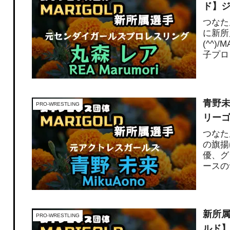
ド】
つなた
に新所
(^^
子プロ
過去...
青野未
PRO-WRESTLING
リー
つなた
の旗揚
優、グ
ースの
れ...
新所属
PRO-WRESTLING
ルド】