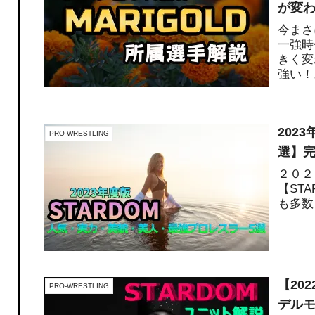
が変
今まさ
一強時
きく変
強い！
202
PRO-WRESTLING
選】
２０２
【ST
も多数
【20
PRO-WRESTLING
デルモ