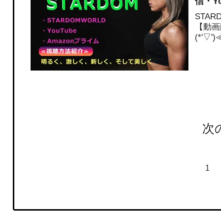
信・Y
STA
【動画
(*'▽
次
1