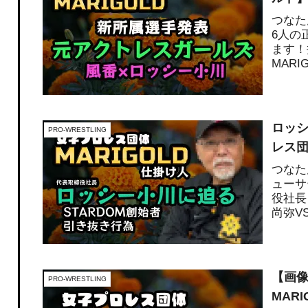
つなた
6人の
ます！
MAR
ロレ...
ロッシ
PRO-WRESTLING
レス団
つなた
ューサ
役社長
尚弥VS
【画
PRO-WRESTLING
MAR