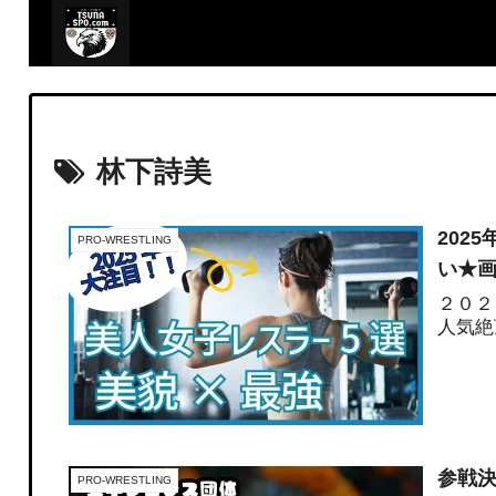
林下詩美
202
PRO-WRESTLING
い★
２０２
人気絶
参戦決
PRO-WRESTLING