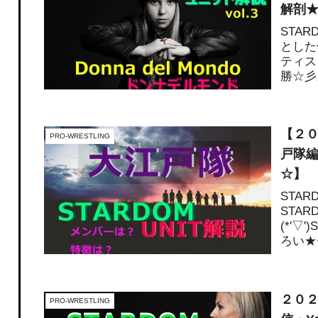
解剖
STA
とした
ティス
勝☆彡
【２０
PRO-WRESTLING
戸隊編
☆】
STA
STA
(*'
ろい★
トユニ
２０
PRO-WRESTLING