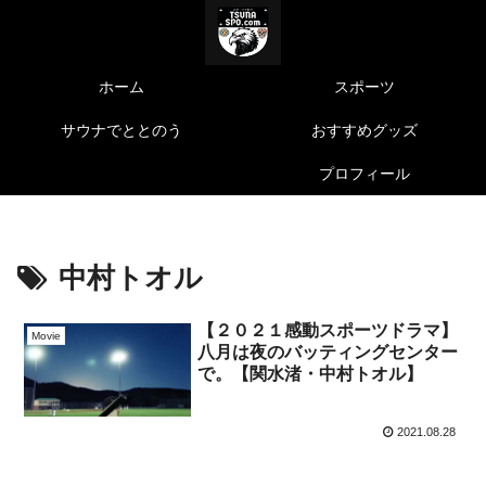
ホーム
スポーツ
サウナでととのう
おすすめグッズ
プロフィール
中村トオル
【２０２１感動スポーツドラマ】
Movie
八月は夜のバッティングセンター
で。【関水渚・中村トオル】
2021.08.28