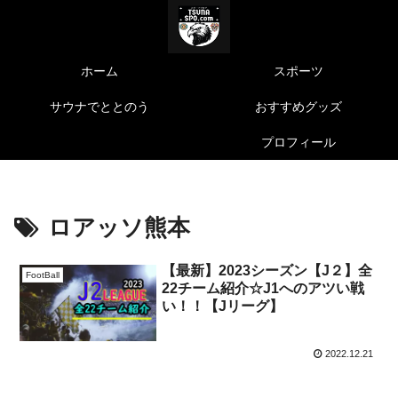
ホーム
スポーツ
サウナでととのう
おすすめグッズ
プロフィール
ロアッソ熊本
【最新】2023シーズン【J２】全
FootBall
22チーム紹介☆J1へのアツい戦
い！！【Jリーグ】
2022.12.21