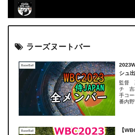
ラーズヌートバー
202
BaseBall
シュ出
監督 
チ 吉
手コー
番内野
ー...
【WB
BaseBall