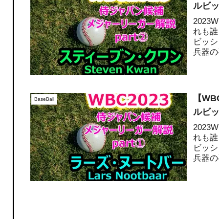
ルビ
202
れも誰
ビッシ
兵器の
【WB
BaseBall
ルビ
202
れも誰
ビッシ
兵器の