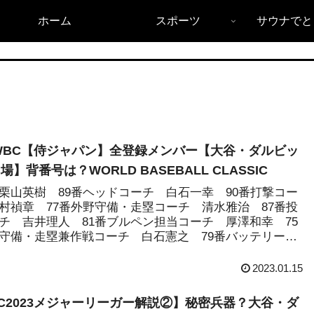
ホーム
スポーツ
サウナでと
3WBC【侍ジャパン】全登録メンバー【大谷・ダルビッ
場】背番号は？WORLD BASEBALL CLASSIC
栗山英樹 89番ヘッドコーチ 白石一幸 90番打撃コー
村禎章 77番外野守備・走塁コーチ 清水雅治 87番投
チ 吉井理人 81番ブルペン担当コーチ 厚澤和幸 75
守備・走塁兼作戦コーチ 白石憲之 79番バッテリーコ
2023.01.15
C2023メジャーリーガー解説②】秘密兵器？大谷・ダ