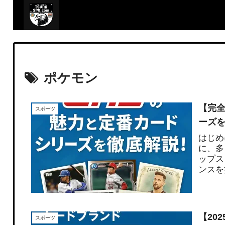
ポケモン
【完全
スポーツ
ーズを
はじめ
に、多
ップス
ンスを
史...
【20
スポーツ