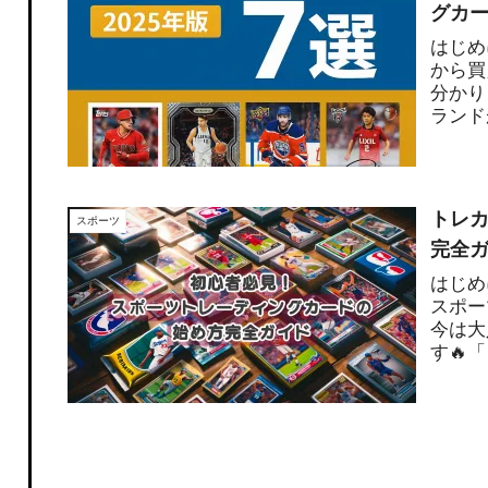
グカー
はじめ
から買
分かり
ランド
ンやレ
トレ
スポーツ
完全ガ
はじめ
スポー
今は大
す🔥
ードっ