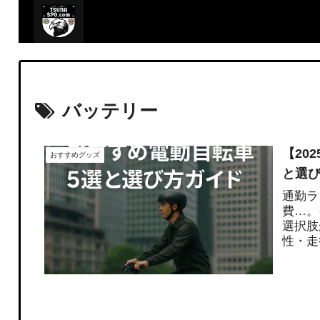
バッテリー
【20
おすすめグッズ
と選
通勤ラ
費…。
選択肢
性・走
も快適！