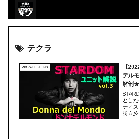
テクラ
【20
PRO-WRESTLING
デルモ
解剖
STA
とした
ティス
勝☆彡