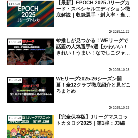
【最新】EPOCH 2025 Jリーグカ
EPOCH
ード・スペシャルエディション徹
底解説｜収録選手・封入率・当た
りカードまとめ
2025.11.23
🩷推しが見つかる！WEリーグで
FootBall
話題の人気選手5選【かわいい！
きれい！うまい！なでしこジャパ
ン】
2025.10.23
WEリーグ2025-26シーズン開
FootBall
幕！全12クラブ徹底紹介と見どこ
ろまとめ
2025.10.23
【完全保存版】Jリーグマスコッ
FootBall
トカタログ2025｜第1弾：J3編