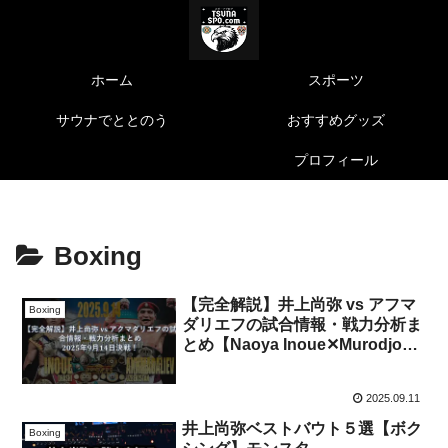
ホーム
スポーツ
サウナでととのう
おすすめグッズ
プロフィール
Boxing
【完全解説】井上尚弥 vs アフマ
Boxing
ダリエフの試合情報・戦力分析ま
とめ【Naoya Inoue✕Murodjon
Akhmadaliev】
2025.09.11
井上尚弥ベストバウト５選【ボク
Boxing