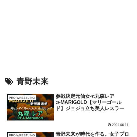
青野未来
参戦決定元仙女≪丸森レア
PRO-WRESTLING
≫MARIGOLD【マリーゴール
ド】ジョジョ立ち美人レスラー
2024.06.11
青野未来が時代を作る。女子プロ
PRO-WRESTLING