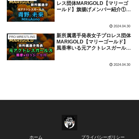
レス団体MARIGOLD【マリーゴ
ールド】旗揚げメンバー紹介①美
人レスラー
2024.04.30
新所属選手発表女子プロレス団体
PRO-WRESTLING
MARIGOLD【マリーゴールド】
風香率いる元アクトレスガールズ
の6人！
2024.04.30
ホーム
プライバシーポリシー